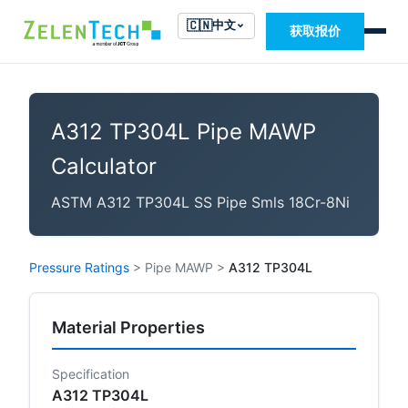
🇨🇳
中文
获取报价
A312 TP304L Pipe MAWP
Calculator
ASTM A312 TP304L SS Pipe Smls 18Cr-8Ni
Pressure Ratings
>
Pipe MAWP
>
A312 TP304L
Material Properties
Specification
A312 TP304L