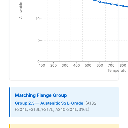
10
5
0
100
200
300
400
500
600
700
800
Temperatur
Matching Flange Group
Group 2.3 — Austenitic SS L-Grade
(A182
F304L/F316L/F317L, A240-304L/316L)