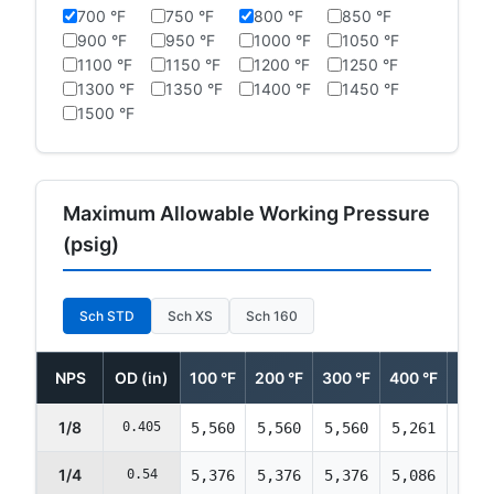
700 °F
750 °F
800 °F
850 °F
900 °F
950 °F
1000 °F
1050 °F
1100 °F
1150 °F
1200 °F
1250 °F
1300 °F
1350 °F
1400 °F
1450 °F
1500 °F
Maximum Allowable Working Pressure
(psig)
Sch STD
Sch XS
Sch 160
NPS
OD (in)
100 °F
200 °F
300 °F
400 °F
500 
1/8
0.405
5,560
5,560
5,560
5,261
4,89
1/4
0.54
5,376
5,376
5,376
5,086
4,73