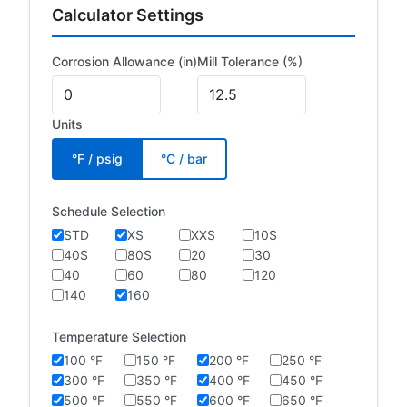
Calculator Settings
Corrosion Allowance (in)
Mill Tolerance (%)
Units
°F / psig
°C / bar
Schedule Selection
STD
XS
XXS
10S
40S
80S
20
30
40
60
80
120
140
160
Temperature Selection
100 °F
150 °F
200 °F
250 °F
300 °F
350 °F
400 °F
450 °F
500 °F
550 °F
600 °F
650 °F