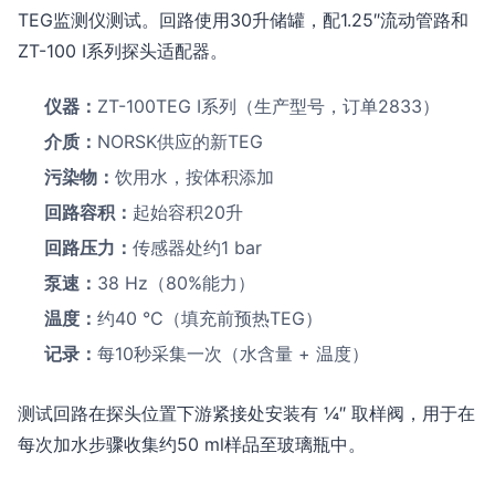
TEG监测仪测试。回路使用30升储罐，配1.25″流动管路和
ZT-100 I系列探头适配器。
仪器：
ZT-100TEG I系列（生产型号，订单2833）
介质：
NORSK供应的新TEG
污染物：
饮用水，按体积添加
回路容积：
起始容积20升
回路压力：
传感器处约1 bar
泵速：
38 Hz（80%能力）
温度：
约40 °C（填充前预热TEG）
记录：
每10秒采集一次（水含量 + 温度）
测试回路在探头位置下游紧接处安装有 ¼″ 取样阀，用于在
每次加水步骤收集约50 ml样品至玻璃瓶中。