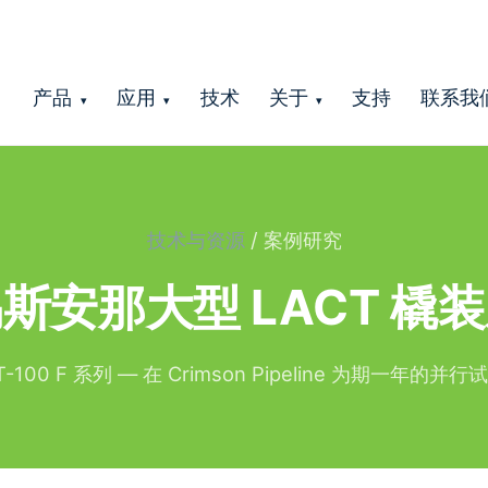
产品
应用
技术
关于
支持
联系我
▾
▾
▾
技术与资源
/ 案例研究
斯安那大型 LACT 橇
T-100 F 系列 — 在 Crimson Pipeline 为期一年的并行