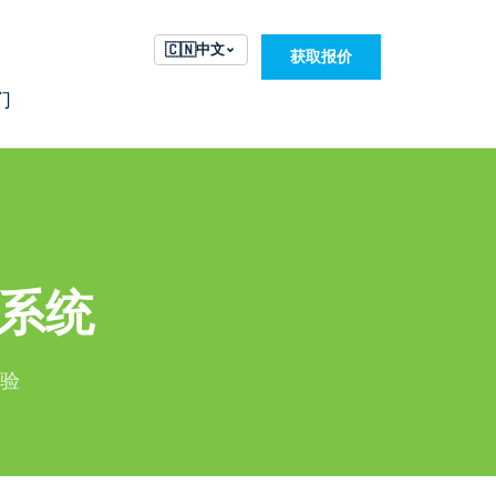
🇨🇳
中文
获取报价
们
装系统
试验