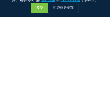
💬
接受
拒绝非必要项
在线水分测量专家——适用于各类油品。从原油管道到润滑系
统、天然气脱水装置、船用燃料系统和植物油加工。
Zelentech Pte Ltd · 新加坡