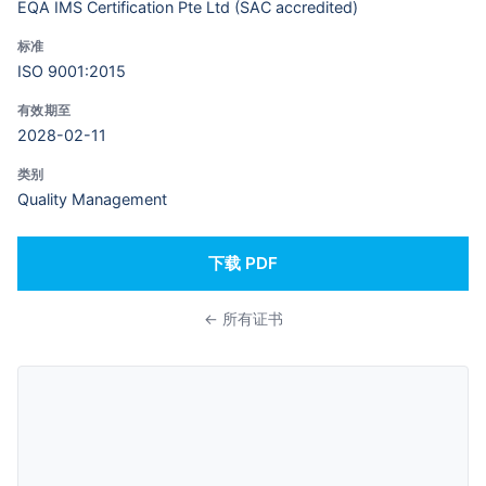
EQA IMS Certification Pte Ltd (SAC accredited)
标准
ISO 9001:2015
有效期至
2028-02-11
类别
Quality Management
下载 PDF
← 所有证书