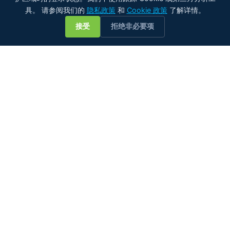
具。 请参阅我们的
隐私政策
和
Cookie 政策
了解详情。
💬
接受
拒绝非必要项
在线水分测量专家——适用于各类油品。从原油管道到润滑系
统、天然气脱水装置、船用燃料系统和植物油加工。