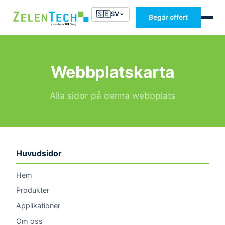
🇸🇪
SV
Begär offert
Webbplatskarta
Alla sidor på denna webbplats
Huvudsidor
Hem
Produkter
Applikationer
Om oss