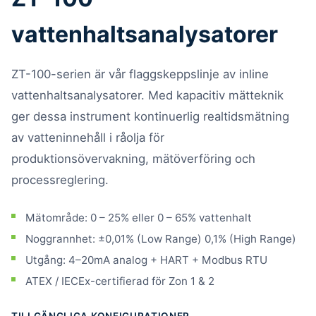
vattenhaltsanalysatorer
ZT-100-serien är vår flaggskeppslinje av inline
vattenhaltsanalysatorer. Med kapacitiv mätteknik
ger dessa instrument kontinuerlig realtidsmätning
av vatteninnehåll i råolja för
produktionsövervakning, mätöverföring och
processreglering.
Mätområde: 0 – 25% eller 0 – 65% vattenhalt
Noggrannhet: ±0,01% (Low Range) 0,1% (High Range)
Utgång: 4–20mA analog + HART + Modbus RTU
ATEX / IECEx-certifierad för Zon 1 & 2
TILLGÄNGLIGA KONFIGURATIONER