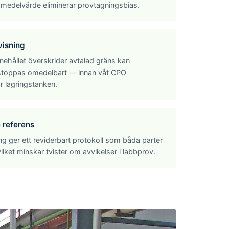
 medelvärde eliminerar provtagningsbias.
visning
ehållet överskrider avtalad gräns kan
stoppas omedelbart — innan våt CPO
r lagringstanken.
 referens
ng ger ett reviderbart protokoll som båda parter
vilket minskar tvister om avvikelser i labbprov.