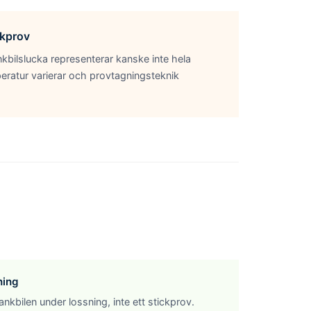
ckprov
nkbilslucka representerar kanske inte hela
peratur varierar och provtagningsteknik
ning
ankbilen under lossning, inte ett stickprov.