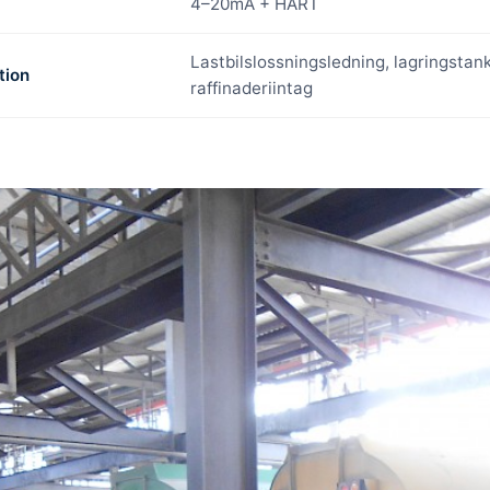
4–20mA + HART
Lastbilslossningsledning, lagringstan
tion
raffinaderiintag