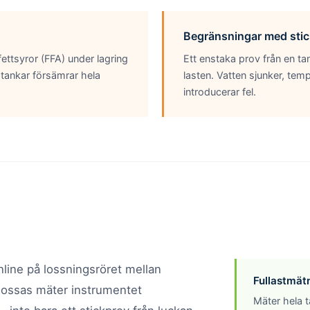
Begränsningar med sti
ettsyror (FFA) under lagring
Ett enstaka prov från en ta
stankar försämrar hela
lasten. Vatten sjunker, tem
introducerar fel.
nline på lossningsröret mellan
Fullastmät
 lossas mäter instrumentet
Mäter hela t