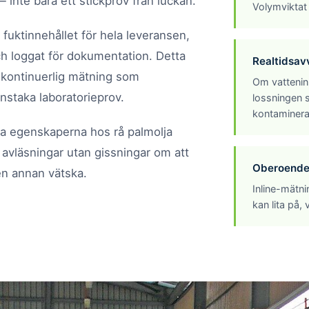
— inte bara ett stickprov från luckan.
Volymviktat
 fuktinnehållet för hela leveransen,
ch loggat för dokumentation. Detta
Realtidsav
 kontinuerlig mätning som
Om vatteninn
enstaka laboratorieprov.
lossningen 
kontaminera
ska egenskaperna hos rå palmolja
avläsningar utan gissningar om att
Oberoende
en annan vätska.
Inline-mätni
kan lita på, 