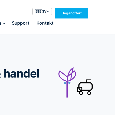
🇸🇪
SV
Begär offert
s
Support
Kontakt
▾
& handel