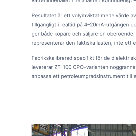
vatteninnehållet i hela lasten kontinuerligt 
Resultatet är ett volymviktat medelvärde av
tillgängligt i realtid på 4–20mA-utgången o
ger både köpare och säljare en oberoende,
representerar den faktiska lasten, inte ett 
Fabrikskalibrerad specifikt för de dielektri
levererar ZT-100 CPO-varianten noggranna 
anpassa ett petroleumgradsinstrument till 