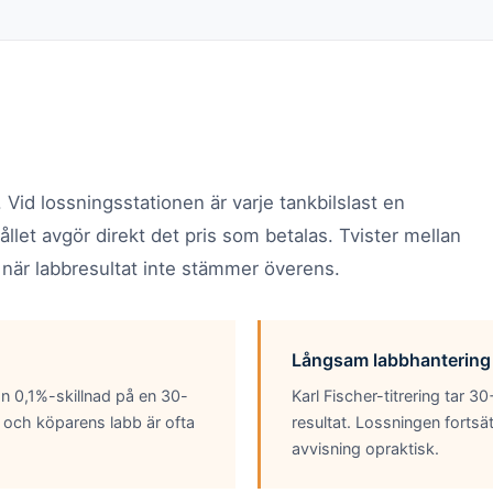
 Vid lossningsstationen är varje tankbilslast en
let avgör direkt det pris som betalas. Tvister mellan
a när labbresultat inte stämmer överens.
Långsam labbhantering
 En 0,1%-skillnad på en 30-
Karl Fischer-titrering tar 
s och köparens labb är ofta
resultat. Lossningen fortsät
avvisning opraktisk.