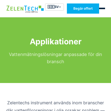
🇸🇪
SV
Begär offert
Applikationer
Vattenmätningslösningar anpassade för din
bransch
Zelentechs instrument används inom branscher
där vattenföroreningar i olja orsakar problem —