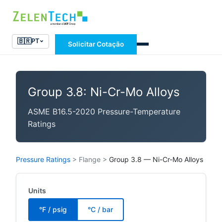
🇧🇷
PT
Solicitar Cotação
Group 3.8: Ni-Cr-Mo Alloys
ASME B16.5-2020 Pressure-Temperature
Ratings
Pressure Ratings
>
Flange
>
Group 3.8 — Ni-Cr-Mo Alloys
Units
°F / psig
°C / bar