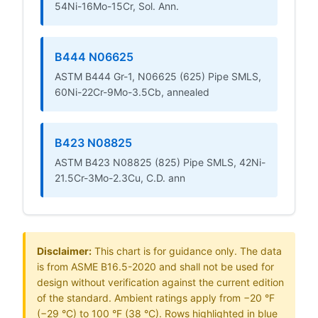
54Ni-16Mo-15Cr, Sol. Ann.
B444 N06625
ASTM B444 Gr-1, N06625 (625) Pipe SMLS,
60Ni-22Cr-9Mo-3.5Cb, annealed
B423 N08825
ASTM B423 N08825 (825) Pipe SMLS, 42Ni-
21.5Cr-3Mo-2.3Cu, C.D. ann
Disclaimer:
This chart is for guidance only. The data
is from ASME B16.5-2020 and shall not be used for
design without verification against the current edition
of the standard. Ambient ratings apply from −20 °F
(−29 °C) to 100 °F (38 °C). Rows highlighted in blue