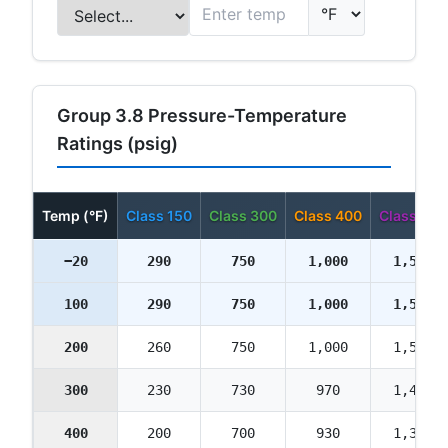
Group 3.8 Pressure-Temperature
Ratings (psig)
Temp (°F)
Class 150
Class 300
Class 400
Class 600
−20
290
750
1,000
1,500
100
290
750
1,000
1,500
200
260
750
1,000
1,500
300
230
730
970
1,455
400
200
700
930
1,395