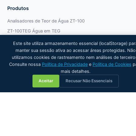
Produtos
Analisadores de Teor de Água ZT-100
ZT-100TEG Água em TEG
ZT-100 Água em Óleo
Este site utiliza armazenamento essencial (localStorage) par
manter sua sessão ativa ao acessar áreas protegidas. Não
Misturadores Estáticos ZTMX
utilizamos cookies de rastreamento nem análises de terceiro
Todos os Produtos
Consulte nossa
Política de Privacidade
e
Política de Cookies
p
mais detalhes.

Aplicações
Aceitar
Recusar Não Essenciais
Teor de Água em Petróleo Bruto
LACT & Transferência de Custódia
Óleo Lubrificante
Combustível Marítimo
Óleo de Palma Bruto