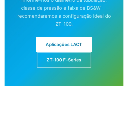
classe de pressão e faixa de BS&W —
recomendaremos a configuração ideal do
ZT-100.
Aplicações LACT
ZT-100 F-Series