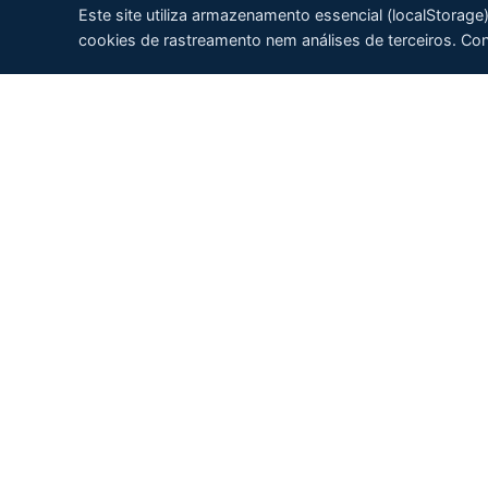
Este site utiliza armazenamento essencial (localStorag
cookies de rastreamento nem análises de terceiros. Co
Especialista em medição de água em linha — em
todos os tipos de óleo. De dutos de petróleo
bruto a sistemas de lubrificação, unidades de
desidratação de gás, sistemas de combustível