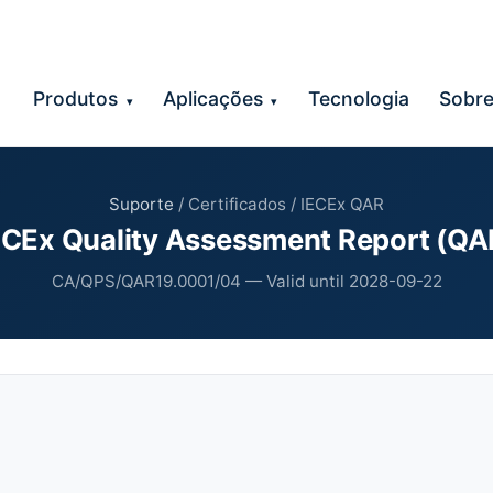
Produtos
Aplicações
Tecnologia
Sobr
▾
▾
Suporte
/ Certificados / IECEx QAR
ECEx Quality Assessment Report (QA
CA/QPS/QAR19.0001/04 — Valid until 2028-09-22