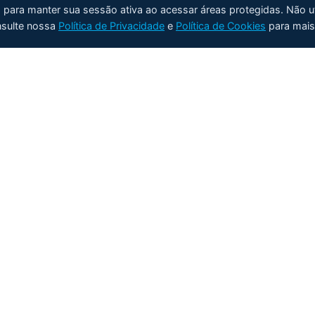
e) para manter sua sessão ativa ao acessar áreas protegidas. Não u
nsulte nossa
Política de Privacidade
e
Política de Cookies
para mais
Produtos
Aplicações
Analisadores de Teor de Água
Teor de Água em Petr
ZT-100
LACT & Transferência
ZT-100TEG Água em TEG
Custódia
ZT-100 Água em Óleo
Óleo Lubrificante