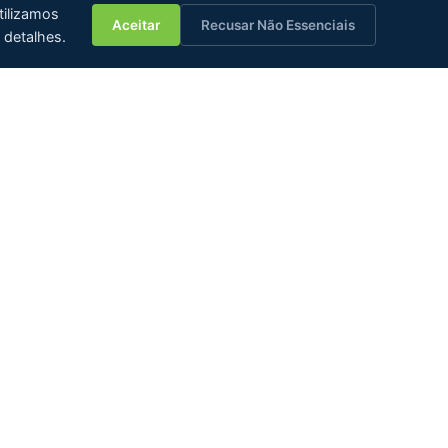
💬
tilizamos
Aceitar
Recusar Não Essenciais
 detalhes.
JCT Group
JCT Amostragem de Gás
óleo Bruto
JCT Monitoramento de
 de
Qualidade do Ar
JCT Sistemas de Líquidos
JCT Análise de Processos