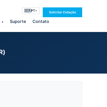
🇧🇷
PT
Solicitar Cotação
e
Suporte
Contato
▾
R)