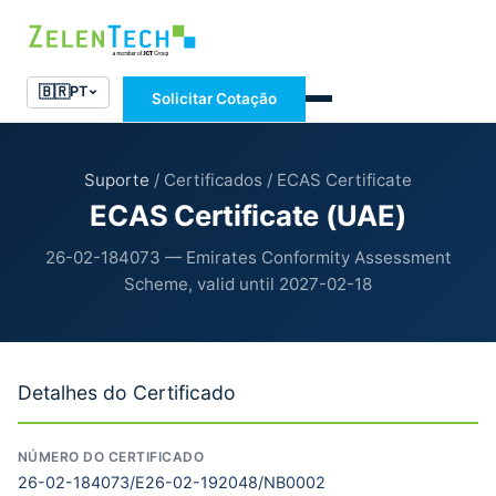
🇧🇷
PT
Solicitar Cotação
Suporte
/ Certificados / ECAS Certificate
ECAS Certificate (UAE)
26-02-184073 — Emirates Conformity Assessment
Scheme, valid until 2027-02-18
Detalhes do Certificado
NÚMERO DO CERTIFICADO
26-02-184073/E26-02-192048/NB0002