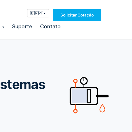
🇧🇷
PT
Solicitar Cotação
e
Suporte
Contato
▾
istemas