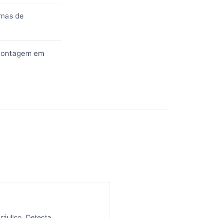
emas de
 montagem em
ráulico. Detecta