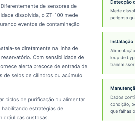
Detecção d
s. Diferentemente de sensores de
Mede dissolv
idade dissolvida, o ZT-100 mede
perigosa qu
apturando eventos de contaminação
.
Instalação 
stala-se diretamente na linha de
Alimentação
 reservatório. Com sensibilidade de
loop de byp
transmissor
ornece alerta precoce de entrada de
s de selos de cilindros ou acúmulo
Manutenção
Dados contí
r ciclos de purificação ou alimentar
condição, p
habilitando estratégias de
que falhas 
idráulicas custosas.