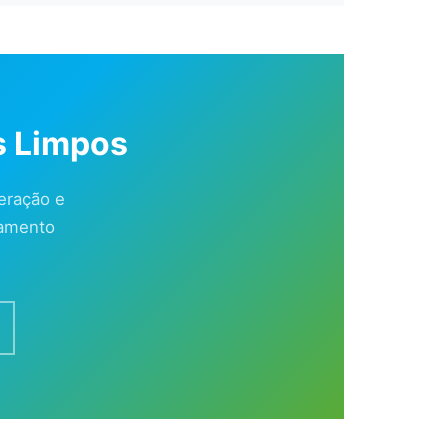
s Limpos
eração e
ramento