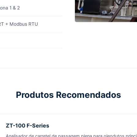
ona 1 & 2
RT + Modbus RTU
Produtos Recomendados
ZT-100 F-Series
Analisador de carretel de passagem plena para oleodutos princ