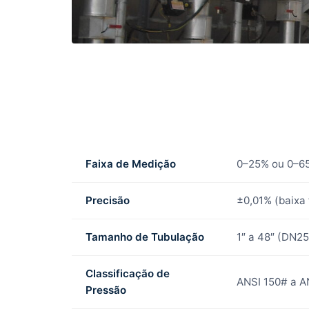
Faixa de Medição
0–25% ou 0–65
Precisão
±0,01% (baixa f
Tamanho de Tubulação
1″ a 48″ (DN2
Classificação de
ANSI 150# a A
Pressão