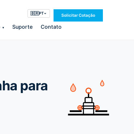
🇧🇷
PT
Solicitar Cotação
e
Suporte
Contato
▾
nha para