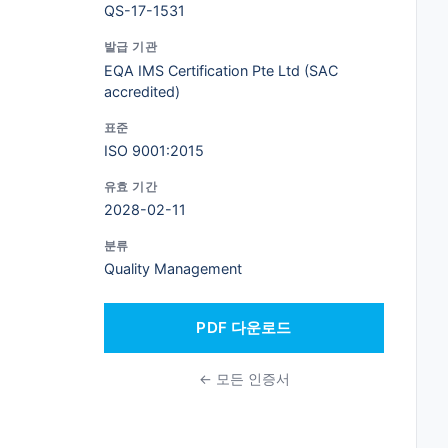
QS-17-1531
발급 기관
EQA IMS Certification Pte Ltd (SAC
accredited)
표준
ISO 9001:2015
유효 기간
2028-02-11
분류
Quality Management
PDF 다운로드
← 모든 인증서