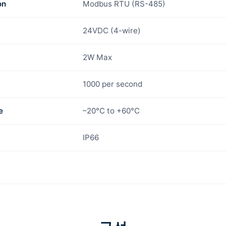
on
Modbus RTU (RS-485)
24VDC (4-wire)
2W Max
1000 per second
e
–20°C to +60°C
IP66