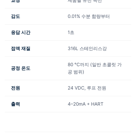
교정
제품별 유전 곡선
감도
0.01% 수분 함량부터
응답 시간
1초
접액 재질
316L 스테인리스강
80 °C까지 (일반 초콜릿 가
공정 온도
공 범위)
전원
24 VDC, 루프 전원
출력
4–20mA + HART