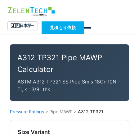
🇯🇵
日本語
見積もり依頼
A312 TP321 Pipe MAWP
Calculator
ASTM A312 TP321 SS Pipe Smls 18Cr-10Ni-
Ti, <=3/8" thk.
Pressure Ratings
>
Pipe MAWP
>
A312 TP321
Size Variant