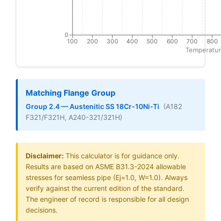
0
100
200
300
400
500
600
700
800
Temperatur
Matching Flange Group
Group 2.4 — Austenitic SS 18Cr-10Ni-Ti
(A182
F321/F321H, A240-321/321H)
Disclaimer:
This calculator is for guidance only.
Results are based on ASME B31.3-2024 allowable
stresses for seamless pipe (Ej=1.0, W=1.0). Always
verify against the current edition of the standard.
The engineer of record is responsible for all design
decisions.