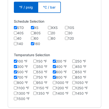
°F / psig
°C / bar
Schedule Selection
STD
XS
XXS
10S
40S
80S
20
30
40
60
80
120
140
160
Temperature Selection
100 °F
150 °F
200 °F
250 °F
300 °F
350 °F
400 °F
450 °F
500 °F
550 °F
600 °F
650 °F
700 °F
750 °F
800 °F
850 °F
900 °F
950 °F
1000 °F
1050 °F
1100 °F
1150 °F
1200 °F
1250 °F
1300 °F
1350 °F
1400 °F
1450 °F
1500 °F