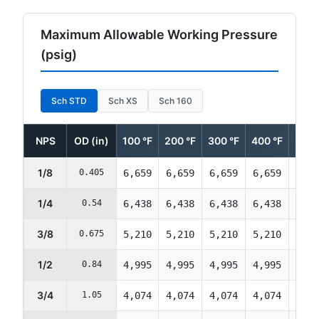
Maximum Allowable Working Pressure
(psig)
Sch STD
Sch XS
Sch 160
NPS
OD (in)
100 °F
200 °F
300 °F
400 °F
500 
1/8
0.405
6,659
6,659
6,659
6,659
6,42
1/4
0.54
6,438
6,438
6,438
6,438
6,21
3/8
0.675
5,210
5,210
5,210
5,210
5,02
1/2
0.84
4,995
4,995
4,995
4,995
4,82
3/4
1.05
4,074
4,074
4,074
4,074
3,93