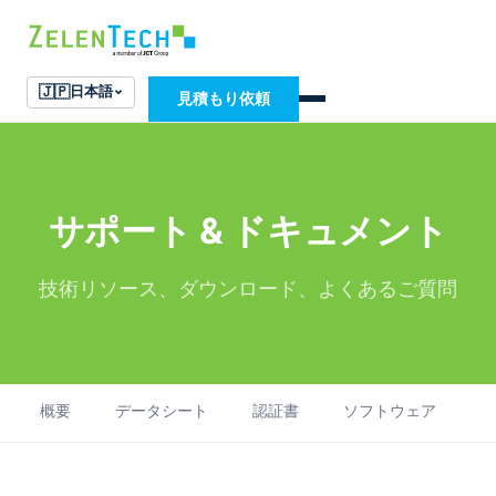
🇯🇵
日本語
見積もり依頼
サポート & ドキュメント
技術リソース、ダウンロード、よくあるご質問
概要
データシート
認証書
ソフトウェア
マ