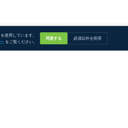
💬
）を使用しています。
同意する
必須以外を拒否
シー
をご覧ください。