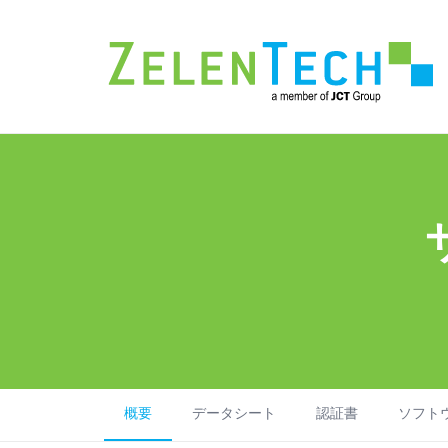
概要
データシート
認証書
ソフト