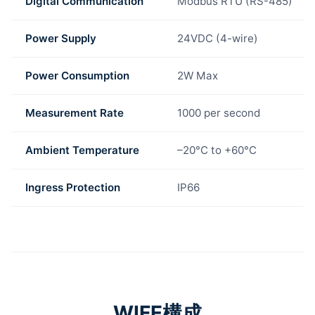
Digital Communication
Modbus RTU (RS-485)
Power Supply
24VDC (4-wire)
Power Consumption
2W Max
Measurement Rate
1000 per second
Ambient Temperature
–20°C to +60°C
Ingress Protection
IP66
WIFE構成