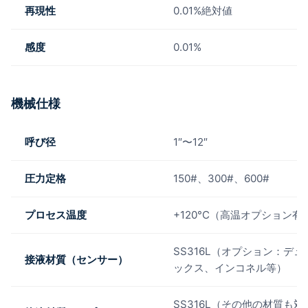
再現性
0.01%絶対値
感度
0.01%
機械仕様
呼び径
1″〜12″
圧力定格
150#、300#、600#
プロセス温度
+120°C（高温オプション有
SS316L（オプション：デュ
接液材質（センサー）
ックス、インコネル等）
SS316L（その他の材質も対