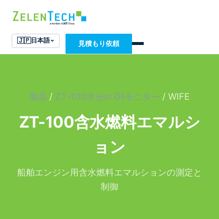
🇯🇵
日本語
見積もり依頼
製品
/
ZT-100水分in Oilモニター
/ WIFE
ZT-100含水燃料エマルシ
ョン
船舶エンジン用含水燃料エマルションの測定と
制御