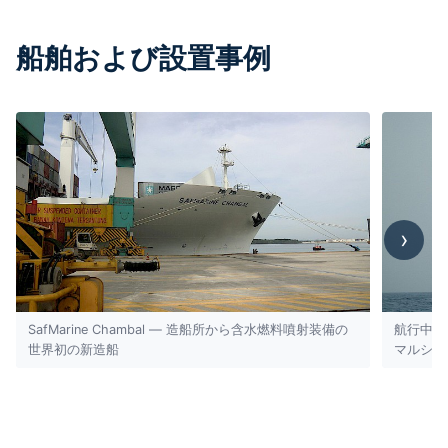
船舶および設置事例
›
SafMarine Chambal — 造船所から含水燃料噴射装備の
航行中の
世界初の新造船
マルショ