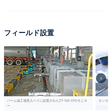
フィールド設置
›
パーム油工場受入ベイに設置されたZT-100 CPOモニタ
タンカー
ー