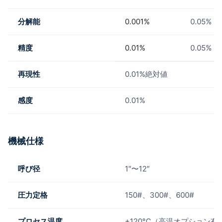
分解能
0.001%
0.05%
精度
0.01%
0.05%
再現性
0.01%絶対値
感度
0.01%
機械仕様
呼び径
1″〜12″
圧力定格
150#、300#、600#
プロセス温度
+120°C（高温オプション有