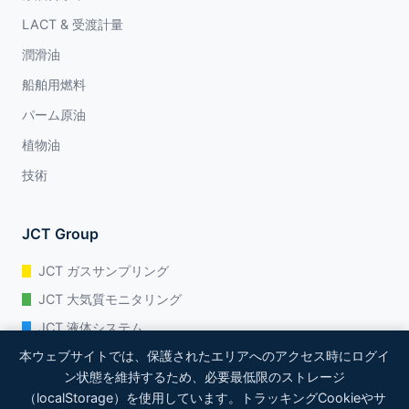
LACT & 受渡計量
潤滑油
船舶用燃料
パーム原油
植物油
技術
JCT Group
JCT ガスサンプリング
JCT 大気質モニタリング
JCT 液体システム
本ウェブサイトでは、保護されたエリアへのアクセス時にログイ
JCT プロセスアナリティクス
ン状態を維持するため、必要最低限のストレージ
（localStorage）を使用しています。トラッキングCookieやサ