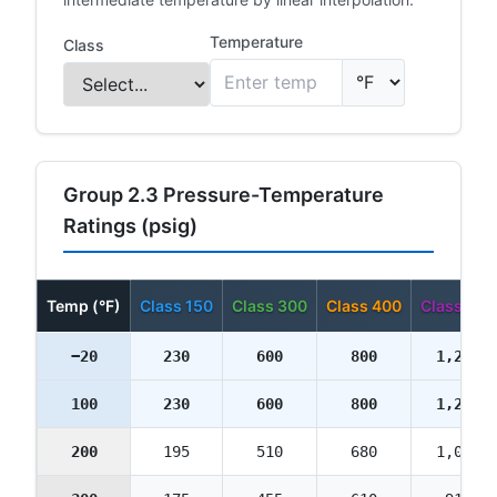
Temperature
Class
Group 2.3 Pressure-Temperature
Ratings (psig)
Temp (°F)
Class 150
Class 300
Class 400
Class 600
−20
230
600
800
1,200
100
230
600
800
1,200
200
195
510
680
1,020