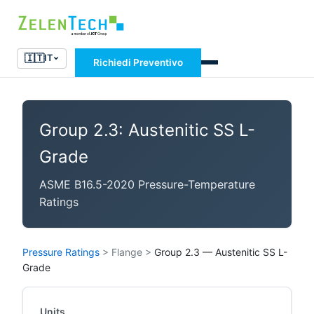
🇮🇹
IT
Richiedi Preventivo
Group 2.3: Austenitic SS L-
Grade
ASME B16.5-2020 Pressure-Temperature
Ratings
Pressure Ratings
>
Flange
>
Group 2.3 — Austenitic SS L-
Grade
Units