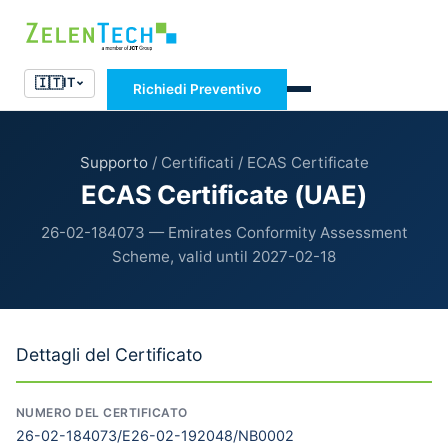
🇮🇹
IT
Richiedi Preventivo
Supporto
/ Certificati / ECAS Certificate
ECAS Certificate (UAE)
26-02-184073 — Emirates Conformity Assessment
Scheme, valid until 2027-02-18
Dettagli del Certificato
NUMERO DEL CERTIFICATO
26-02-184073/E26-02-192048/NB0002