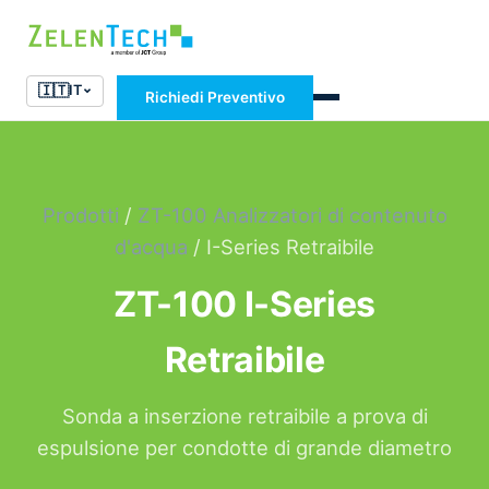
🇮🇹
IT
Richiedi Preventivo
Prodotti
/
ZT-100 Analizzatori di contenuto
d'acqua
/ I-Series Retraibile
ZT-100 I-Series
Retraibile
Sonda a inserzione retraibile a prova di
espulsione per condotte di grande diametro