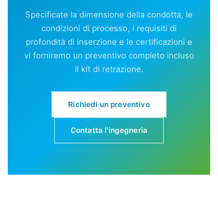
Specificate la dimensione della condotta, le
condizioni di processo, i requisiti di
profondità di inserzione e le certificazioni e
vi forniremo un preventivo completo incluso
il kit di retrazione.
Richiedi un preventivo
Contatta l'ingegneria