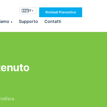
🇮🇹
IT
Richiedi Preventivo
Siamo
Supporto
Contatti
▾
tenuto
rolifera