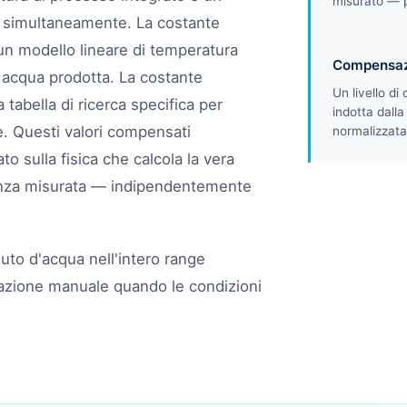
misurato — p
i simultaneamente. La costante
o un modello lineare di temperatura
Compensazi
e acqua prodotta. La costante
Un livello d
a tabella di ricerca specifica per
indotta dalla
e. Questi valori compensati
normalizzata
 sulla fisica che calcola la vera
tanza misurata — indipendentemente
nuto d'acqua nell'intero range
razione manuale quando le condizioni