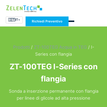
🇮🇹
IT
Richiedi Preventivo
Prodotti
/
ZT-100TEG Acqua in TEG
/ I-
Series con flangia
ZT-100TEG I-Series con
flangia
Sonda a inserzione permanente con flangia
per linee di glicole ad alta pressione