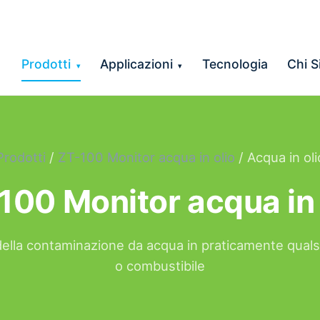
Prodotti
Applicazioni
Tecnologia
Chi 
▾
▾
Prodotti
/
ZT-100 Monitor acqua in olio
/ Acqua in oli
100 Monitor acqua in 
ella contaminazione da acqua in praticamente qualsias
o combustibile