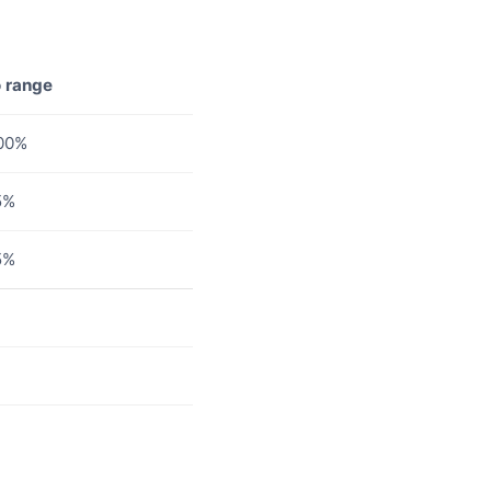
o range
00%
5%
5%