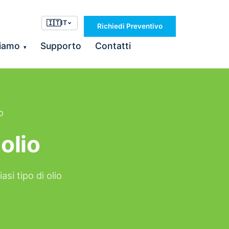
🇮🇹
IT
Richiedi Preventivo
Siamo
Supporto
Contatti
▾
o
olio
i tipo di olio