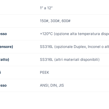
1″ a 12″
150#, 300#, 600#
esso
+120°C (opzione alta temperatura dispo
ensore)
SS316L (opzionale Duplex, Inconel o alt
ratto)
SS316L (altri materiali disponibili)
i
PEEK
esso
ANSI, DIN, JIS