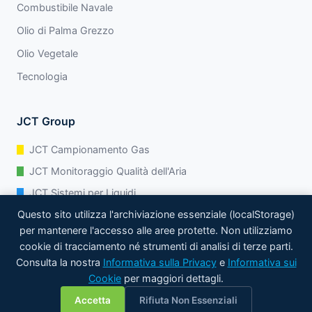
Combustibile Navale
Olio di Palma Grezzo
Olio Vegetale
Tecnologia
JCT Group
JCT Campionamento Gas
JCT Monitoraggio Qualità dell'Aria
JCT Sistemi per Liquidi
Questo sito utilizza l'archiviazione essenziale (localStorage)
JCT Analitica di Processo
per mantenere l'accesso alle aree protette. Non utilizziamo
cookie di tracciamento né strumenti di analisi di terze parti.
Consulta la nostra
Informativa sulla Privacy
e
Informativa sui
© 2026 Zelentech Pte Ltd. Tutti i diritti riservati.
Cookie
per maggiori dettagli.
💬
Informativa sulla
Informativa sui
Mappa del
Strumenti
Preferenze
Accetta
Rifiuta Non Essenziali
Privacy
Cookie
Sito
Cookie