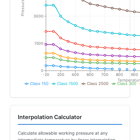
Pressure (psig)
3000
1500
0
-20
200
400
600
700
800
900
Temperatur
Class 150
Class 1500
Class 2500
Class 300
Interpolation Calculator
Calculate allowable working pressure at any
intermediate temperature by linear interpolation.