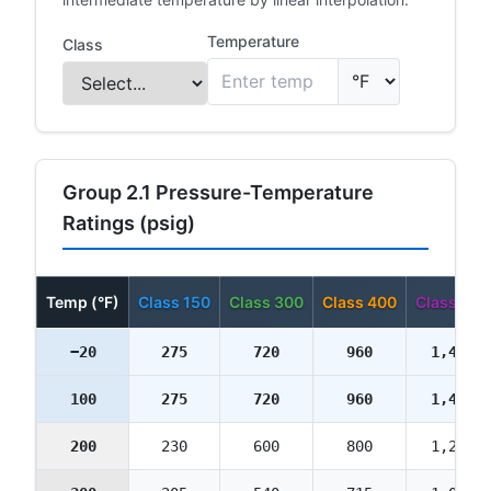
Temperature
Class
Group 2.1 Pressure-Temperature
Ratings (psig)
Temp (°F)
Class 150
Class 300
Class 400
Class 600
−20
275
720
960
1,440
100
275
720
960
1,440
200
230
600
800
1,200