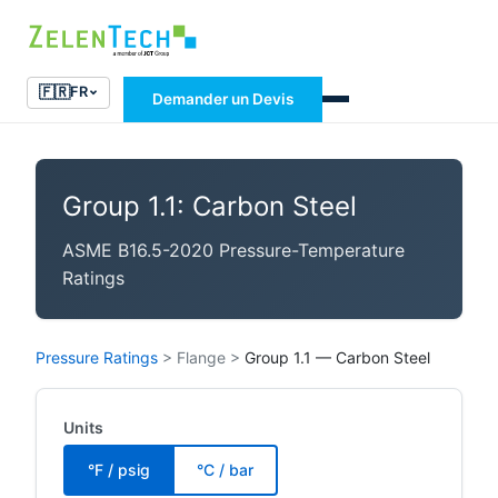
🇫🇷
FR
Demander un Devis
Group 1.1: Carbon Steel
ASME B16.5-2020 Pressure-Temperature
Ratings
Pressure Ratings
>
Flange
>
Group 1.1 — Carbon Steel
Units
°F / psig
°C / bar