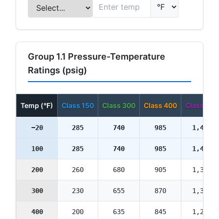
Group 1.1 Pressure-Temperature
Ratings (psig)
Temp (°F)
Class 150
Class 300
Class 400
Class 600
−20
285
740
985
1,480
100
285
740
985
1,480
200
260
680
905
1,360
300
230
655
870
1,310
400
200
635
845
1,265