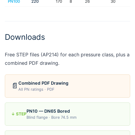
PN100
220
170
8
26
30
Downloads
Free STEP files (AP214) for each pressure class, plus a
combined PDF drawing.
Combined PDF Drawing
📄
All PN ratings · PDF
PN10 — DN65 Bored
↓ STEP
Blind flange · Bore 74.5 mm