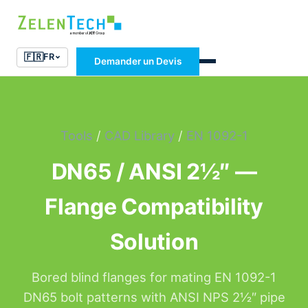
🇫🇷
FR
Demander un Devis
Tools
/
CAD Library
/
EN 1092-1
DN65 / ANSI 2½″ —
Flange Compatibility
Solution
Bored blind flanges for mating EN 1092-1
DN65 bolt patterns with ANSI NPS 2½″ pipe