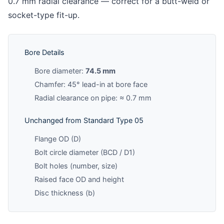
0.7 mm radial clearance — correct for a butt-weld or
socket-type fit-up.
Bore Details
Bore diameter:
74.5 mm
Chamfer: 45° lead-in at bore face
Radial clearance on pipe: ≈ 0.7 mm
Unchanged from Standard Type 05
Flange OD (D)
Bolt circle diameter (BCD / D1)
Bolt holes (number, size)
Raised face OD and height
Disc thickness (b)