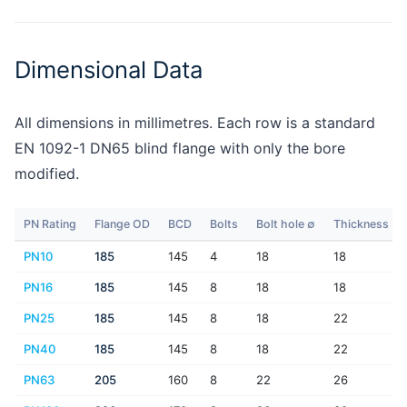
Dimensional Data
All dimensions in millimetres. Each row is a standard
EN 1092-1 DN65 blind flange with only the bore
modified.
PN Rating
Flange OD
BCD
Bolts
Bolt hole ∅
Thickness b
PN10
185
145
4
18
18
PN16
185
145
8
18
18
PN25
185
145
8
18
22
PN40
185
145
8
18
22
PN63
205
160
8
22
26