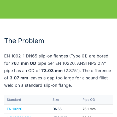
The Problem
EN 1092-1 DN65 slip-on flanges (Type 01) are bored
for
76.1 mm OD
pipe per EN 10220. ANSI NPS 2½″
pipe has an OD of
73.03 mm
(2.875″). The difference
of
3.07 mm
leaves a gap too large for a sound fillet
weld on a standard slip-on flange.
Standard
Size
Pipe OD
EN 10220
DN65
76.1 mm