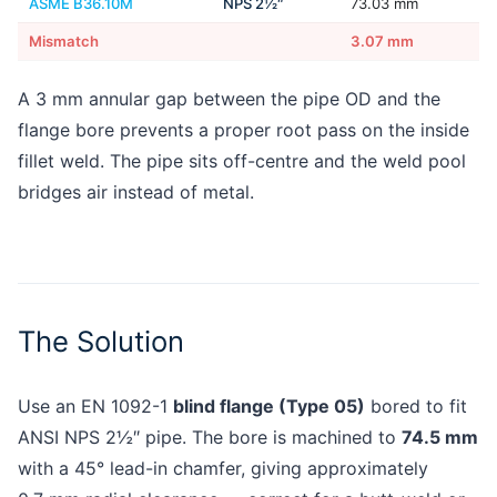
ASME B36.10M
NPS 2½″
73.03 mm
Mismatch
3.07 mm
A 3 mm annular gap between the pipe OD and the
flange bore prevents a proper root pass on the inside
fillet weld. The pipe sits off-centre and the weld pool
bridges air instead of metal.
The Solution
Use an EN 1092-1
blind flange (Type 05)
bored to fit
ANSI NPS 2½″ pipe. The bore is machined to
74.5 mm
with a 45° lead-in chamfer, giving approximately