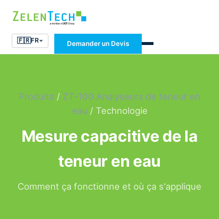
🇫🇷
FR
Demander un Devis
Produits
/
ZT-100 Analyseurs de teneur en
eau
/ Technologie
Mesure capacitive de la
teneur en eau
Comment ça fonctionne et où ça s'applique