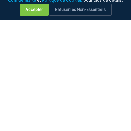
Confidentialité
et
Politique de Cookies
pour plus de détails.
💬
Accepter
Refuser les Non-Essentiels
Le spécialiste de la mesure d'eau en ligne — dans tous les