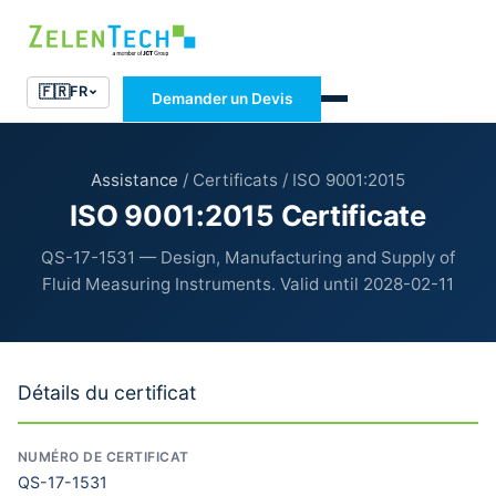
🇫🇷
FR
Demander un Devis
Assistance
/ Certificats / ISO 9001:2015
ISO 9001:2015 Certificate
QS-17-1531 — Design, Manufacturing and Supply of
Fluid Measuring Instruments. Valid until 2028-02-11
Détails du certificat
NUMÉRO DE CERTIFICAT
QS-17-1531