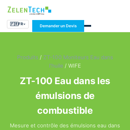
🇫🇷
FR
Demander un Devis
Produits
/
ZT-100 Moniteurs Eau dans
l'huile
/ WIFE
ZT-100 Eau dans les
émulsions de
combustible
Mesure et contrôle des émulsions eau dans