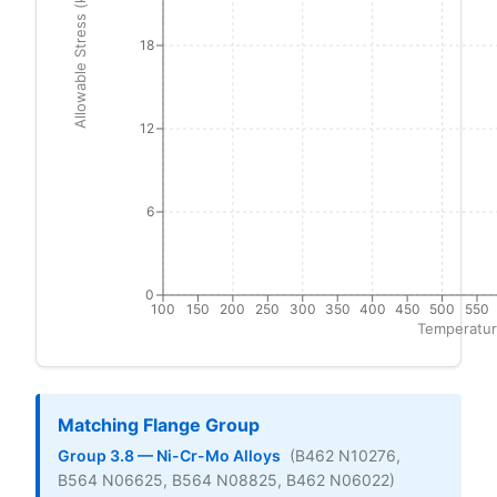
Allowable Stress (ksi)
18
12
6
0
100
150
200
250
300
350
400
450
500
550
Temperatur
Matching Flange Group
Group 3.8 — Ni-Cr-Mo Alloys
(B462 N10276,
B564 N06625, B564 N08825, B462 N06022)