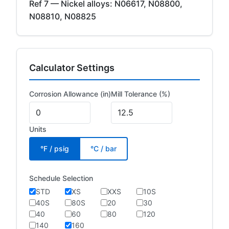
Ref 7 — Nickel alloys: N06617, N08800,
N08810, N08825
Calculator Settings
Corrosion Allowance (in)
Mill Tolerance (%)
Units
°F / psig
°C / bar
Schedule Selection
STD
XS
XXS
10S
40S
80S
20
30
40
60
80
120
140
160