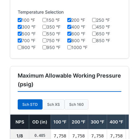
Temperature Selection
100 °F
150 °F
200 °F
250 °F
300 °F
350 °F
400 °F
450 °F
500 °F
550 °F
600 °F
650 °F
700 °F
750 °F
800 °F
850 °F
900 °F
950 °F
1000 °F
Maximum Allowable Working Pressure
(psig)
Sch STD
Sch XS
Sch 160
NPS
OD (in)
100 °F
200 °F
300 °F
400 °F
500 
1/8
0.405
7,758
7,758
7,758
7,758
7,75