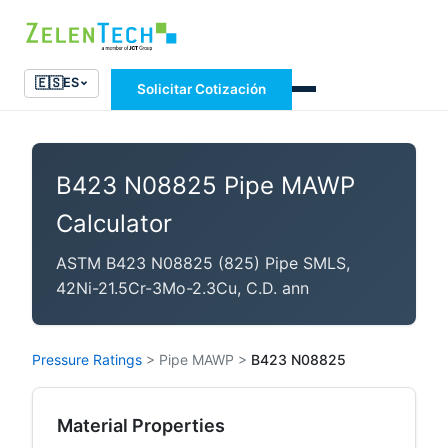
🇪🇸
ES
Solicitar Cotización
B423 N08825 Pipe MAWP
Calculator
ASTM B423 N08825 (825) Pipe SMLS,
42Ni-21.5Cr-3Mo-2.3Cu, C.D. ann
Pressure Ratings
>
Pipe MAWP
>
B423 N08825
Material Properties