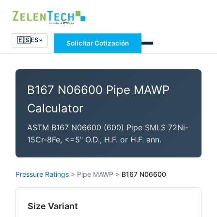
🇪🇸
ES
Solicitar Cotización
B167 N06600 Pipe MAWP
Calculator
ASTM B167 N06600 (600) Pipe SMLS 72Ni-
15Cr-8Fe, <=5" O.D., H.F. or H.F. ann.
Pressure Ratings
>
Pipe MAWP
>
B167 N06600
Size Variant