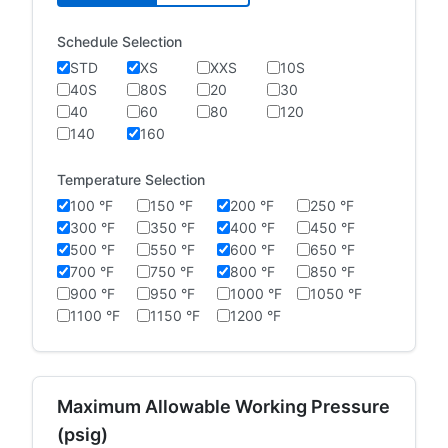
Schedule Selection
STD
XS
XXS
10S
40S
80S
20
30
40
60
80
120
140
160
Temperature Selection
100 °F
150 °F
200 °F
250 °F
300 °F
350 °F
400 °F
450 °F
500 °F
550 °F
600 °F
650 °F
700 °F
750 °F
800 °F
850 °F
900 °F
950 °F
1000 °F
1050 °F
1100 °F
1150 °F
1200 °F
Maximum Allowable Working Pressure
(psig)