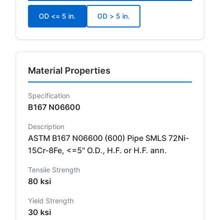
OD <= 5 in.
OD > 5 in.
Material Properties
Specification
B167 N06600
Description
ASTM B167 N06600 (600) Pipe SMLS 72Ni-
15Cr-8Fe, <=5" O.D., H.F. or H.F. ann.
Tensile Strength
80 ksi
Yield Strength
30 ksi