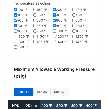
Temperature Selection
100 °F
150 °F
200 °F
250 °F
300 °F
350 °F
400 °F
450 °F
500 °F
550 °F
600 °F
650 °F
700 °F
750 °F
800 °F
850 °F
900 °F
950 °F
1000 °F
1050 °F
1100 °F
1150 °F
1200 °F
1250 °F
1300 °F
1350 °F
1400 °F
1450 °F
1500 °F
Maximum Allowable Working Pressure
(psig)
Sch STD
Sch XS
Sch 160
NPS
OD (in)
100 °F
200 °F
300 °F
400 °F
500 