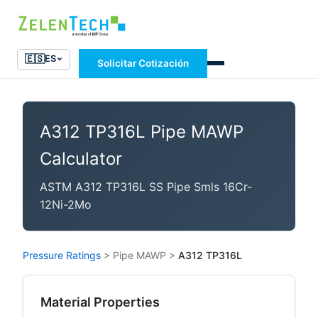
🇪🇸
ES
Solicitar Cotización
A312 TP316L Pipe MAWP
Calculator
ASTM A312 TP316L SS Pipe Smls 16Cr-
12Ni-2Mo
Pressure Ratings
>
Pipe MAWP
>
A312 TP316L
Material Properties