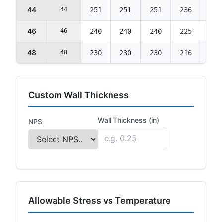
44
44
251
251
251
236
222
46
46
240
240
240
225
212
48
48
230
230
230
216
203
Custom Wall Thickness
Wall Thickness (in)
NPS
Allowable Stress vs Temperature