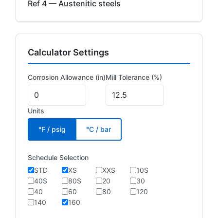
Ref 4 — Austenitic steels
Calculator Settings
Corrosion Allowance (in)
Mill Tolerance (%)
Units
°F / psig
°C / bar
Schedule Selection
STD
XS
XXS
10S
40S
80S
20
30
40
60
80
120
140
160