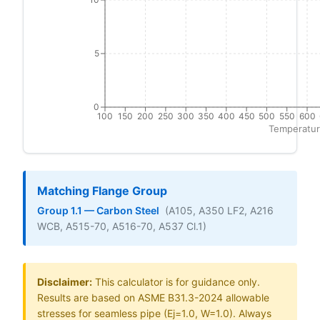
5
0
100
150
200
250
300
350
400
450
500
550
600
Temperatur
Matching Flange Group
Group 1.1 — Carbon Steel
(A105, A350 LF2, A216
WCB, A515-70, A516-70, A537 Cl.1)
Disclaimer:
This calculator is for guidance only.
Results are based on ASME B31.3-2024 allowable
stresses for seamless pipe (Ej=1.0, W=1.0). Always