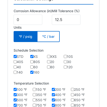
Corrosion Allowance (in)
Mill Tolerance (%)
Units
°F / psig
°C / bar
Schedule Selection
STD
XS
XXS
10S
40S
80S
20
30
40
60
80
120
140
160
Temperature Selection
100 °F
150 °F
200 °F
250 °F
300 °F
350 °F
400 °F
450 °F
500 °F
550 °F
600 °F
650 °F
700 °F
750 °F
800 °F
850 °F