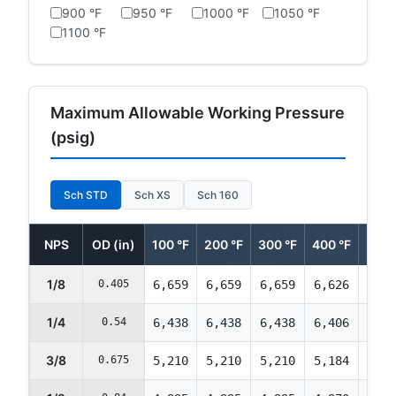
900 °F
950 °F
1000 °F
1050 °F
1100 °F
Maximum Allowable Working Pressure
(psig)
Sch STD
Sch XS
Sch 160
NPS
OD (in)
100 °F
200 °F
300 °F
400 °F
500 
1/8
0.405
6,659
6,659
6,659
6,626
6,32
1/4
0.54
6,438
6,438
6,438
6,406
6,11
3/8
0.675
5,210
5,210
5,210
5,184
4,95