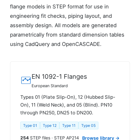
flange models in STEP format for use in
engineering fit checks, piping layout, and
assembly design. All models are generated
parametrically from standard dimension tables
using CadQuery and OpenCASCADE.
EN 1092-1 Flanges
European Standard
Types 01 (Plate Slip-On), 12 (Hubbed Slip-
On), 11 (Weld Neck), and 05 (Blind). PN10
through PN250, DN25 to DN200.
Type 01
Type 12
Type 11
Type 05
254
STEP files · STEP AP214
Browse library →