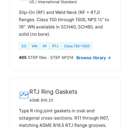
US / International Standard
Slip-On (RF) and Weld Neck (RF + RTJ)
flanges. Class 150 through 1500, NPS ½″ to
16″. WN available in SCH40, SCH80, and
solid (no bore).
SO
WN
RF
RTJ
Class 150–1500
405
STEP files · STEP AP214
Browse library →
RTJ Ring Gaskets
ASME B16.20
Type R ring joint gaskets in oval and
octagonal cross-sections. R11 through R67,
matching ASME B16.5 RTJ flange grooves.