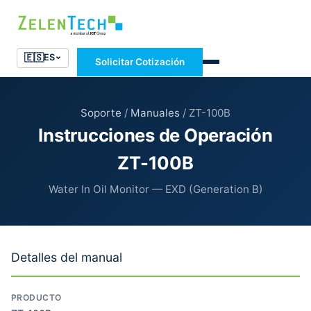
🇪🇸
ES
Solicitar Cotización
Soporte
/
Manuales
/ ZT-100B
Instrucciones de Operación
ZT-100B
Water In Oil Monitor — EXD (Generation B)
Detalles del manual
PRODUCTO