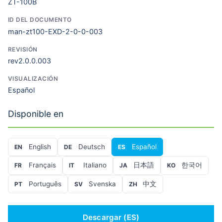
ZT-100B
ID DEL DOCUMENTO
man-zt100-EXD-2-0-0-003
REVISIÓN
rev2.0.0.003
VISUALIZACIÓN
Español
Disponible en
English
Deutsch
Español
EN
DE
ES
Français
Italiano
日本語
한국어
FR
IT
JA
KO
Português
Svenska
中文
PT
SV
ZH
Descargar (ES)