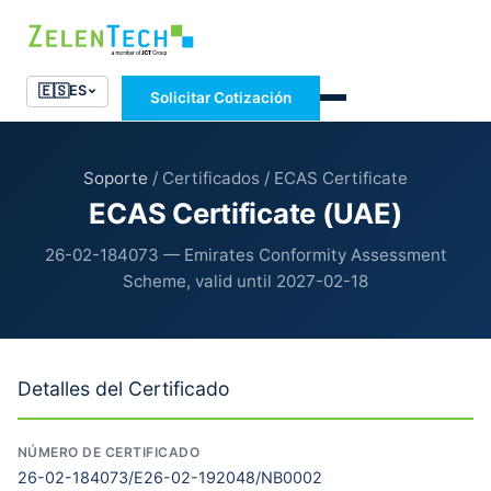
🇪🇸
ES
Solicitar Cotización
Soporte
/ Certificados / ECAS Certificate
ECAS Certificate (UAE)
26-02-184073 — Emirates Conformity Assessment
Scheme, valid until 2027-02-18
Detalles del Certificado
NÚMERO DE CERTIFICADO
26-02-184073/E26-02-192048/NB0002