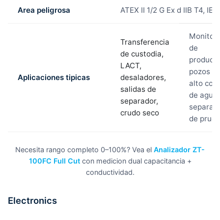
Area peligrosa
ATEX II 1/2 G Ex d IIB T4, IE
Monitor
Transferencia
de
de custodia,
producci
LACT,
pozos d
Aplicaciones tipicas
desaladores,
alto cor
salidas de
de agua,
separador,
separad
crudo seco
de prue
Necesita rango completo 0–100%? Vea el
Analizador ZT-
100FC Full Cut
con medicion dual capacitancia +
conductividad.
Electronics