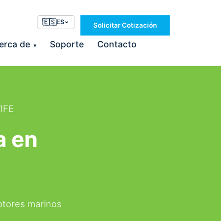
🇪🇸
ES
Solicitar Cotización
erca de
Soporte
Contacto
▾
IFE
a en
otores marinos