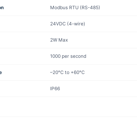
on
Modbus RTU (RS-485)
24VDC (4-wire)
2W Max
1000 per second
e
–20°C to +60°C
IP66