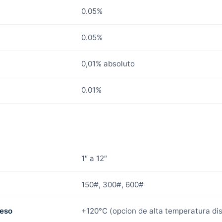
0.05%
0.05%
0,01% absoluto
0.01%
1″ a 12″
150#, 300#, 600#
ceso
+120°C (opcion de alta temperatura di