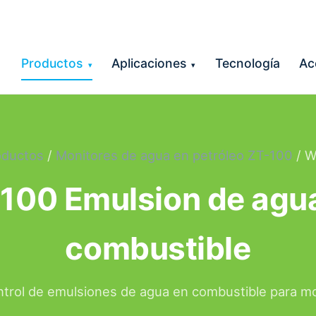
Productos
Aplicaciones
Tecnología
Ac
▾
▾
oductos
/
Monitores de agua en petróleo ZT-100
/ W
100 Emulsion de agu
combustible
ntrol de emulsiones de agua en combustible para m