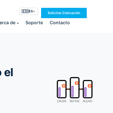
🇪🇸
ES
Solicitar Cotización
erca de
Soporte
Contacto
▾
 el
CRUDE
REFINE
BLEND