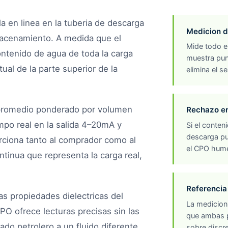
a en linea en la tuberia de descarga
Medicion d
lmacenamiento. A medida que el
Mide todo e
ntenido de agua de toda la carga
muestra pun
al de la parte superior de la
elimina el 
 promedio ponderado por volumen
Rechazo en
mpo real en la salida 4–20mA y
Si el conten
descarga pu
rciona tanto al comprador como al
el CPO hume
tinua que representa la carga real,
Referencia
as propiedades dielectricas del
La medicion 
PO ofrece lecturas precisas sin las
que ambas p
do petrolero a un fluido diferente.
sobre discre