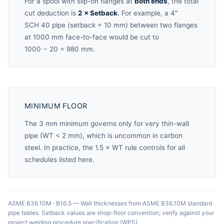
For a spool with slip-on flanges at
both ends
, the total
cut deduction is
2 × Setback
. For example, a 4″
SCH 40 pipe (setback = 10 mm) between two flanges
at 1000 mm face-to-face would be cut to
1000 − 20 = 980 mm.
MINIMUM FLOOR
The 3 mm minimum governs only for very thin-wall
pipe (WT < 2 mm), which is uncommon in carbon
steel. In practice, the 1.5 × WT rule controls for all
schedules listed here.
ASME B36.10M · B16.5 — Wall thicknesses from ASME B36.10M standard
pipe tables. Setback values are shop-floor convention; verify against your
project welding procedure specification (WPS).