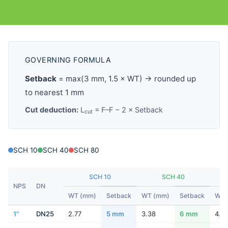
GOVERNING FORMULA
Setback
= max(3 mm, 1.5 × WT) → rounded up
to nearest 1 mm
Cut deduction:
L
= F–F − 2 × Setback
cut
SCH 10
SCH 40
SCH 80
SCH 10
SCH 40
NPS
DN
WT (mm)
Setback
WT (mm)
Setback
WT 
1"
DN25
2.77
5 mm
3.38
6 mm
4.5