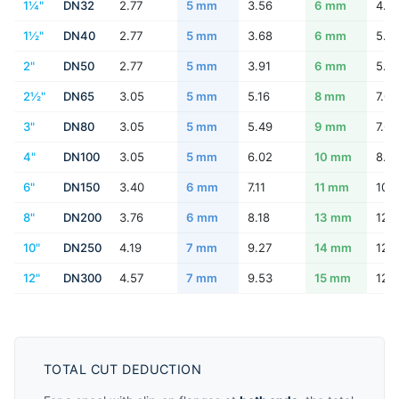
1¼"
DN32
2.77
5 mm
3.56
6 mm
4.8
1½"
DN40
2.77
5 mm
3.68
6 mm
5.0
2"
DN50
2.77
5 mm
3.91
6 mm
5.5
2½"
DN65
3.05
5 mm
5.16
8 mm
7.01
3"
DN80
3.05
5 mm
5.49
9 mm
7.62
4"
DN100
3.05
5 mm
6.02
10 mm
8.5
6"
DN150
3.40
6 mm
7.11
11 mm
10.
8"
DN200
3.76
6 mm
8.18
13 mm
12.
10"
DN250
4.19
7 mm
9.27
14 mm
12.
12"
DN300
4.57
7 mm
9.53
15 mm
12.
TOTAL CUT DEDUCTION