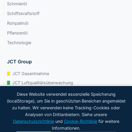
Schmieröl
Schiffskraftstoff
Rohpalmöl
Pflanzenöl
Technologie
JCT Group
JCT Gasentnahme
JCT Luftqualitätsüberwachung
JCT Flüssigkeitssysteme
Diese Website verwendet essenzielle Speicherung
(localStorage), um Sie in geschützten Bereichen angemeldet
JCT Prozessanalytik
zu halten. Wir verwenden keine Tracking-Cookies oder
Analysen von Drittanbietern. Siehe unsere
Datenschutzrichtlinie
und
Cookie-Richtlinie
für weitere
© 2026 Zelentech Pte Ltd. Alle Rechte vorbehalten.
Informationen.