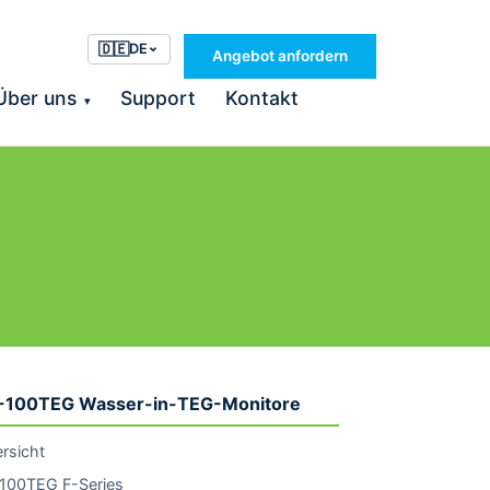
🇩🇪
DE
Angebot anfordern
Über uns
Support
Kontakt
▾
-100TEG Wasser-in-TEG-Monitore
rsicht
100TEG F-Series