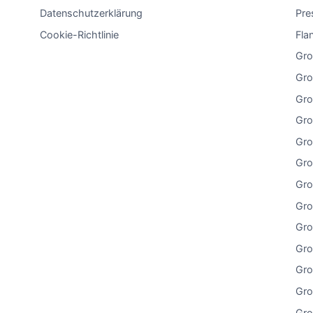
Datenschutzerklärung
Pre
Cookie-Richtlinie
Fla
Gro
Gro
Gro
Gro
Gro
Gro
Gro
Gro
Gro
Gro
Gro
Gro
Gro