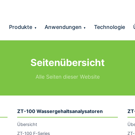
Produkte
Anwendungen
Technologie
▾
▾
Seitenübersicht
Alle Seiten dieser Website
ZT-100 Wassergehaltsanalysatoren
ZT
Übersicht
Übe
ZT-100 F-Series
ZT-